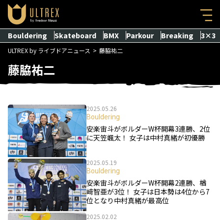
Bouldering
Skateboard
BMX
Parkour
Breaking
3×3
ULTREX by ライブドアニュース
藤脇祐二
藤脇祐二
2025.05.26
Bouldering
安楽宙斗がボルダーW杯開幕3連勝、2位
に天笠颯太！ 女子は中村真緒が初優勝
2025.05.19
Bouldering
安楽宙斗がボルダーW杯開幕2連勝、楢
﨑智亜が3位！ 女子は日本勢は4位から7
位となり中村真緒が最高位
2025.02.02