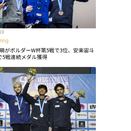
18
ring
萌がボルダーW杯第5戦で3位、安楽宙斗
で5戦連続メダル獲得