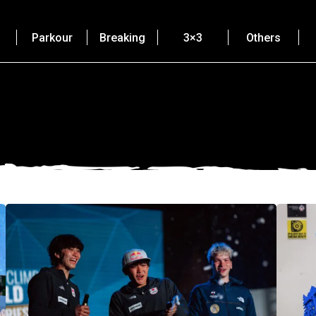
Parkour
Breaking
3×3
Others