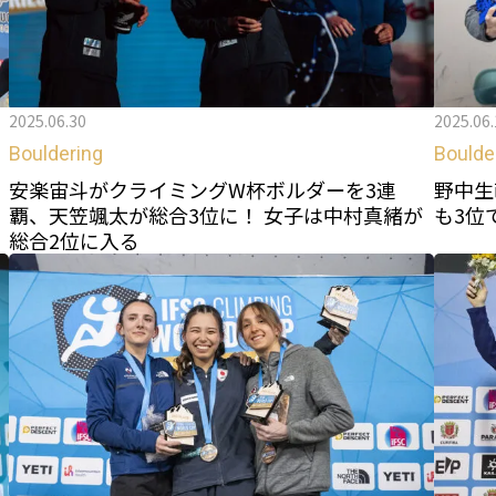
2025.06.30
2025.06.
Bouldering
Boulde
く
安楽宙斗がクライミングW杯ボルダーを3連
野中生
覇、天笠颯太が総合3位に！ 女子は中村真緒が
も3位
総合2位に入る